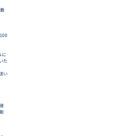
（数
00
ルに
いた
送い
侵
能