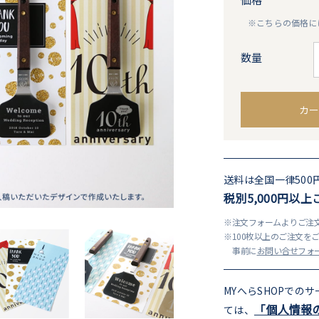
※こちらの価格に
数量
カー
送料は全国一律500
税別5,000円以
※注文フォームよりご注文
※100枚以上のご注文を
事前に
お問い合せフォ
MYへらSHOPでの
「個人情報
ては、