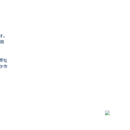
す。
利用
弊社
タ作