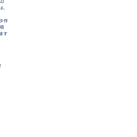
SD
は、
タ作
項
ます
）
さ