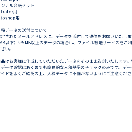
リジナル台紙セット
ustrator用
otoshop用
入稿データの送付について
指定されたメールアドレスに、データを添付して送信をお願いいたしま
5MB以下）※5MB以上のデータの場合は、ファイル転送サービスをご
ださい。
商品はお客様に作成していただいたデータをそのまま彫刻いたします。
のデータ確認はあくまでも簡易的な入稿基準のチェックのみです。デー
ガイドをよくご確認の上、入稿データに不備がないようにご注意くださ
。