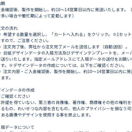
納期
入金確認後、製作を開始し、約10～14営業日以内に発送いたします。
が多い場合や繁忙期によって変動します）
注文の流れ
1）希望する数量を選択し、「カートへ入れる」をクリック。※1セット1
ですので、ご注意ください。
2）注文完了後、弊社から注文完了メールを送信します（自動送信）。
3）台紙デザインデータの入稿方法及びデザインテンプレートを、メー
お送りいたします。指定メールアドレスにて入稿データの送付をお願い
ます。※デザインデータの作成については、以下をご確認ください。
4）注文内容・ご入金確認後、製作を開始し、約10～14営業日以内に発
します。
ザインデータの作成
ずご確認ください
用許諾を得ていない、第三者の肖像権、著作権、商標権その他の権利を
するもの、わいせつな内容を含むもの、他人のプライバシーを損なう可
のある画像やデザインを使用する事を禁止します。
入稿データについて