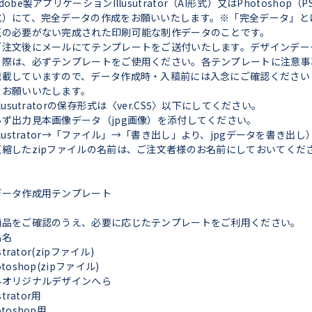
dobe製アプリケーションIllusutrator（AI形式）又はPhotoshop（P
式）にて、完全データの作成をお願いいたします。※「完全データ」と
正の必要がない完成された印刷可能な制作データのことです。
ご注文後にメールにてテンプレートをご送付いたします。デザインデー
の際は、必ずテンプレートをご使用ください。各テンプレートに注意事
記載していますので、データ作成時・入稿前には入念にご確認ください
うお願いいたします。
llusutratorの保存形式は〈ver.CS5〉以下にしてください。
必ず出力見本画像データ（jpg画像）を添付してください。
llustrator→「ファイル」→「書き出し」より、jpgデータを書き出し
圧縮したzipファイルの名前は、ご注文者様のお名前にしておいてくだ
。
データ作成用テンプレート
商品をご確認のうえ、必要に応じたテンプレートをご利用ください。
品名
ustrator(zipファイル)
otoshop(zipファイル)
ルオリジナルデザインへら
ustrator用
otoshop用