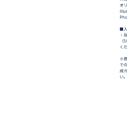
オ
Ill
Ph
■
・
（
く
※
で
成
い