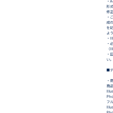
・A
形
修
・
成
を
よ
・I
・
（I
・
い
■
・
商
Ill
Ph
フ
Ill
Ph