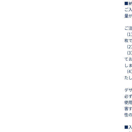
■
ご
量
ご
（
枚
（
（
て
し
（
た
デ
必
使
害
性
■